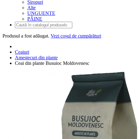
Siropuri
Alte
UNGUENTE
PÂINE
Produsul
a fost adăugat.
Vezi coșul de cumpărături
Ceaiuri
Amestecuri din plante
Ceai din plante Busuioc Moldovenesc
Ceai din plante Busuioc Moldovenesc