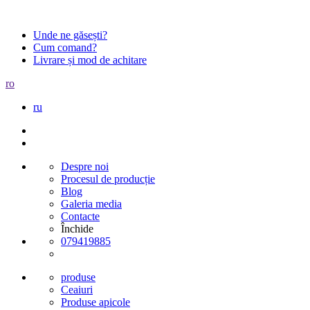
Unde ne găsești?
Cum comand?
Livrare și mod de achitare
ro
ru
Despre noi
Procesul de producție
Blog
Galeria media
Contacte
Închide
079419885
produse
Ceaiuri
Produse apicole