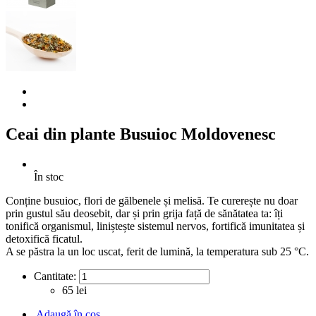
Ceai din plante Busuioc Moldovenesc
În stoc
Conține busuioc, flori de gălbenele și melisă. Te curerește nu doar
prin gustul său deosebit, dar și prin grija față de sănătatea ta: îți
tonifică organismul, liniștește sistemul nervos, fortifică imunitatea și
detoxifică ficatul.
A se păstra la un loc uscat, ferit de lumină, la temperatura sub 25 °C.
Cantitate:
65 lei
Adaugă în coş