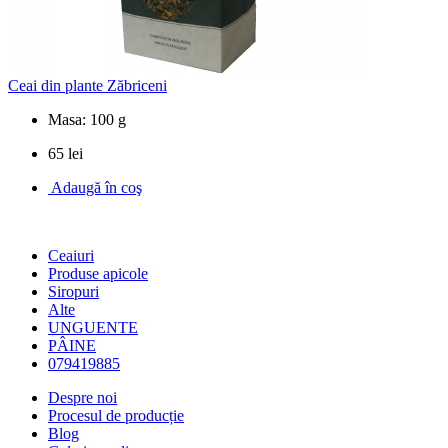
Ceai din plante Zăbriceni
Masa: 100 g
65 lei
Adaugă în coş
Ceaiuri
Produse apicole
Siropuri
Alte
UNGUENTE
PÂINE
079419885
Despre noi
Procesul de producție
Blog