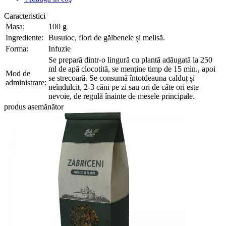
Caracteristici
Masa:
100 g
Ingrediente:
Busuioc, flori de gălbenele și melisă.
Forma:
Infuzie
Se prepară dintr-o lingură cu plantă adăugată la 250
ml de apă clocotită, se menţine timp de 15 min., apoi
Mod de
se strecoară. Se consumă întotdeauna calduț și
administrare:
neîndulcit, 2-3 căni pe zi sau ori de câte ori este
nevoie, de regulă înainte de mesele principale.
produs asemănător