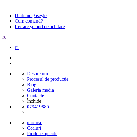
Unde ne găsești?
Cum comand?
Livrare și mod de achitare
ro
ru
Despre noi
Procesul de producție
Blog
Galeria media
Contacte
Închide
079419885
produse
Ceaiuri
Produse apicole