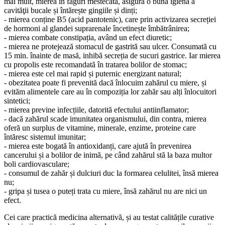
mai mult, mierea în faguri mestecată, asigură o bună igienă a
cavităţii bucale și întărește gingiile și dinți;
- mierea conține B5 (acid pantotenic), care prin activizarea secreției
de hormoni al glandei suprarenale încetinește îmbătrânirea;
- mierea combate constipația, având un efect diuretic;
- mierea ne protejează stomacul de gastrită sau ulcer. Consumată cu
15 min. înainte de masă, inhibă secreția de sucuri gastrice. Iar mierea
cu propolis este recomandată în tratarea bolilor de stomac;
- mierea este cel mai rapid și puternic energizant natural;
- obezitatea poate fi prevenită dacă înlocuim zahărul cu miere, și
evităm alimentele care au în compoziția lor zahăr sau alți înlocuitori
sintetici;
- mierea previne infecțiile, datorită efectului antiinflamator;
- dacă zahărul scade imunitatea organismului, din contra, mierea
oferă un surplus de vitamine, minerale, enzime, proteine care
întăresc sistemul imunitar;
- mierea este bogată în antioxidanți, care ajută în prevenirea
cancerului și a bolilor de inimă, pe când zahărul stă la baza multor
boli cardiovasculare;
- consumul de zahăr și dulciuri duc la formarea celulitei, însă mierea
nu;
- gripa și tusea o puteți trata cu miere, însă zahărul nu are nici un
efect.
Cei care practică medicina alternativă, și au testat calitățile curative