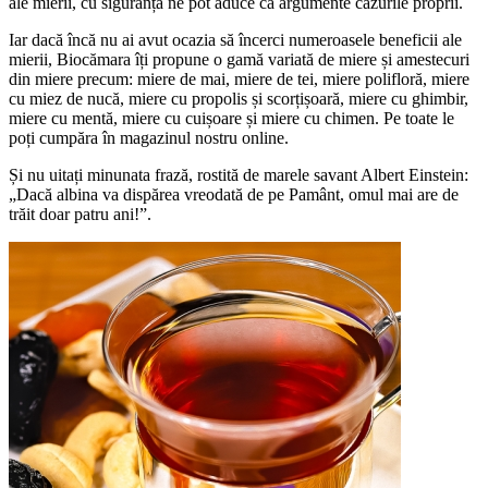
ale mierii, cu siguranță ne pot aduce ca argumente cazurile proprii.
Iar dacă încă nu ai avut ocazia să încerci numeroasele beneficii ale
mierii, Biocămara îți propune o gamă variată de miere și amestecuri
din miere precum: miere de mai, miere de tei, miere polifloră, miere
cu miez de nucă, miere cu propolis și scorțișoară, miere cu ghimbir,
miere cu mentă, miere cu cuișoare și miere cu chimen. Pe toate le
poți cumpăra în magazinul nostru online.
Și nu uitați minunata frază, rostită de marele savant Albert Einstein:
„Dacă albina va dispărea vreodată de pe Pamânt, omul mai are de
trăit doar patru ani!”.