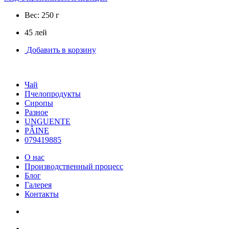
Вес: 250 г
45 лей
Добавить в корзину
Чай
Пчелопродукты
Сиропы
Разное
UNGUENTE
PÂINE
079419885
О нас
Производственный процесс
Блог
Галерея
Контакты