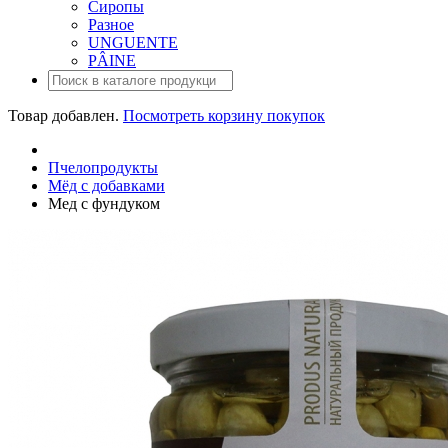
Сиропы
Разное
UNGUENTE
PÂINE
Товар
добавлен.
Посмотреть корзину покупок
Пчелопродукты
Мёд с добавками
Мед с фундуком
Мед с фундуком