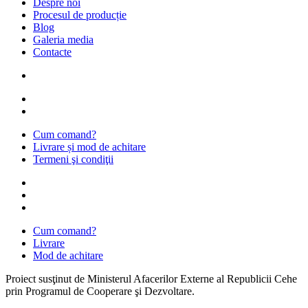
Despre noi
Procesul de producție
Blog
Galeria media
Contacte
Cum comand?
Livrare și mod de achitare
Termeni şi condiţii
Cum comand?
Livrare
Mod de achitare
Proiect susţinut de Ministerul Afacerilor Externe al Republicii Cehe
prin Programul de Cooperare şi Dezvoltare.