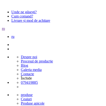
Unde ne găsești?
Cum comand?
Livrare și mod de achitare
ro
ru
Despre noi
Procesul de producție
Blog
Galeria media
Contacte
Închide
079419885
produse
Ceaiuri
Produse apicole