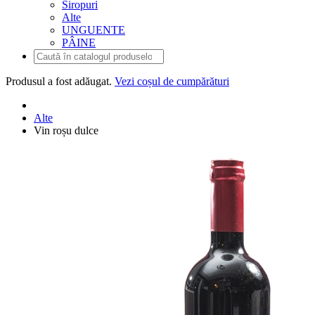
Siropuri
Alte
UNGUENTE
PÂINE
Produsul
a fost adăugat.
Vezi coșul de cumpărături
Alte
Vin roșu dulce
Vin roșu dulce