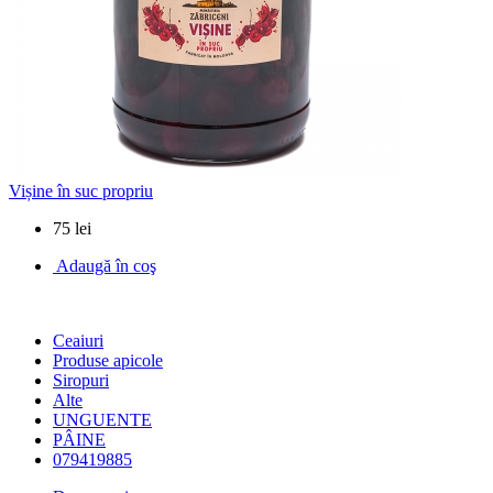
Vișine în suc propriu
75 lei
Adaugă în coş
Ceaiuri
Produse apicole
Siropuri
Alte
UNGUENTE
PÂINE
079419885