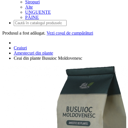
Siropuri
Alte
UNGUENTE
PÂINE
Produsul
a fost adăugat.
Vezi coșul de cumpărături
Ceaiuri
Amestecuri din plante
Ceai din plante Busuioc Moldovenesc
Ceai din plante Busuioc Moldovenesc