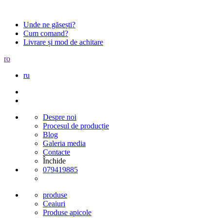
Unde ne găsești?
Cum comand?
Livrare și mod de achitare
ro
ru
Despre noi
Procesul de producție
Blog
Galeria media
Contacte
Închide
079419885
produse
Ceaiuri
Produse apicole