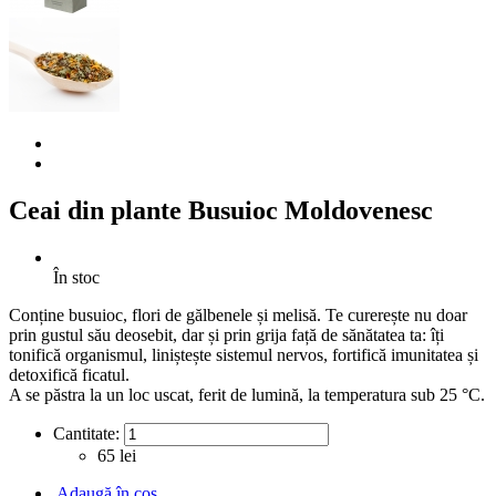
Ceai din plante Busuioc Moldovenesc
În stoc
Conține busuioc, flori de gălbenele și melisă. Te curerește nu doar
prin gustul său deosebit, dar și prin grija față de sănătatea ta: îți
tonifică organismul, liniștește sistemul nervos, fortifică imunitatea și
detoxifică ficatul.
A se păstra la un loc uscat, ferit de lumină, la temperatura sub 25 °C.
Cantitate:
65 lei
Adaugă în coş