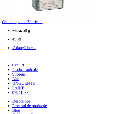
Ceai din plante Zăbriceni
Masa: 50 g
45 lei
Adaugă în coş
Ceaiuri
Produse apicole
Siropuri
Alte
UNGUENTE
PÂINE
079419885
Despre noi
Procesul de producție
Blog